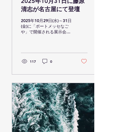
2025年10月31日に藤原
清志が名古屋にて登壇
2025年10月29日(水)～31日
(金)に「ポートメッセなご
や」で開催される展示会、
＜オートモーティブワール
ド2025 NAGOYA＞ に弊社
SETO iS POWER 藤原が
登壇します。 ≪講演の内容
≫----------------------------------...
117
0