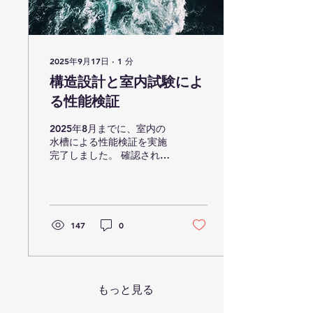
2025年9月17日
∙
1
分
構造設計と室内試験によ
る性能検証
2025年8月までに、室内の
水槽による性能検証を実施
完了しました。 確認された
タービン性能 検証結果、期
待された以下の結果を得る
ことができました。 周速
比：2.0 パワー係数：0.28
流速2.0m/sにおいて1ユニ
147
0
ットあたり発電量4.6kWの
実現を確認...
もっと見る