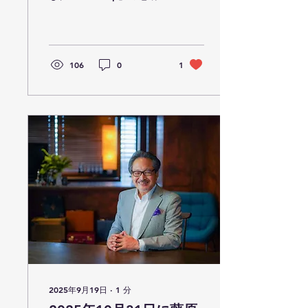
である「J-Startup WEST」
の活動を通じて、地域のエ
コシステムの強化を目指し
まています。この度、
SETO iS POWER株式会社
106
0
1
がJ-Startup WESTに選定さ
れました。 （8ページ目に
掲載） 選定された企業の紹
介 令和8年2月26日（木曜
日）に お披露目式典 が開
催される予定です。
2025年9月19日
∙
1
分